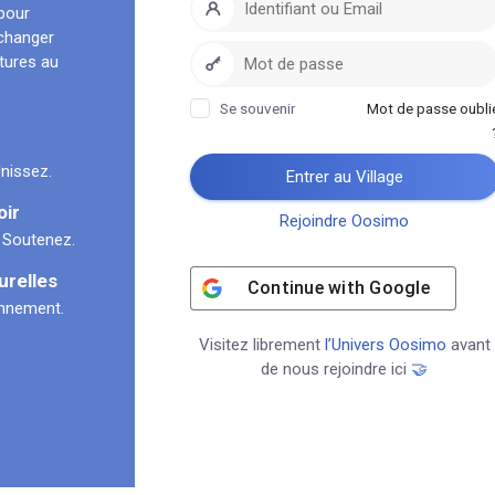
pour
échanger
ltures au
Se souvenir
Mot de passe oubli
nissez.
Entrer au Village
oir
Rejoindre Oosimo
 Soutenez.
urelles
Continue with
Google
onnement.
Visitez librement
l’Univers Oosimo
avant
de nous rejoindre ici
🤝