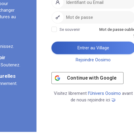
pour
échanger
ltures au
Se souvenir
Mot de passe oubli
nissez.
Entrer au Village
oir
Rejoindre Oosimo
 Soutenez.
urelles
Continue with
Google
onnement.
Visitez librement
l’Univers Oosimo
avant
de nous rejoindre ici
🤝