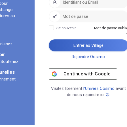
pour
échanger
ltures au
Se souvenir
Mot de passe oubli
nissez.
Entrer au Village
oir
Rejoindre Oosimo
 Soutenez.
urelles
Continue with
Google
onnement.
Visitez librement
l’Univers Oosimo
avant
de nous rejoindre ici
🤝