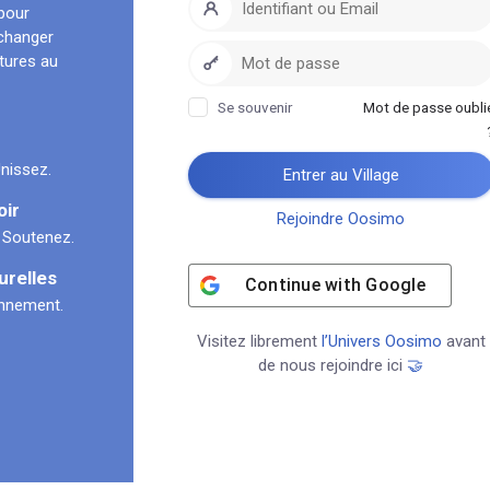
pour
échanger
ltures au
Se souvenir
Mot de passe oubli
nissez.
Entrer au Village
oir
Rejoindre Oosimo
 Soutenez.
urelles
Continue with
Google
onnement.
Visitez librement
l’Univers Oosimo
avant
de nous rejoindre ici
🤝