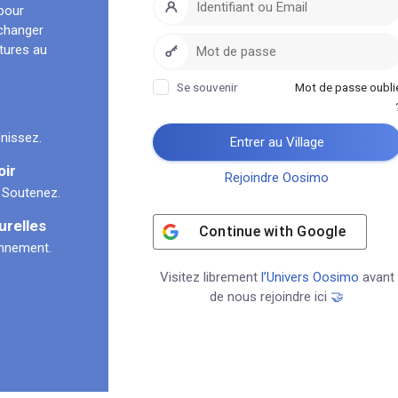
pour
échanger
ltures au
Se souvenir
Mot de passe oubli
nissez.
Entrer au Village
oir
Rejoindre Oosimo
 Soutenez.
urelles
Continue with
Google
onnement.
Visitez librement
l’Univers Oosimo
avant
de nous rejoindre ici
🤝