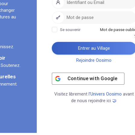
pour
échanger
ltures au
Se souvenir
Mot de passe oubli
nissez.
Entrer au Village
oir
Rejoindre Oosimo
 Soutenez.
urelles
Continue with
Google
onnement.
Visitez librement
l’Univers Oosimo
avant
de nous rejoindre ici
🤝