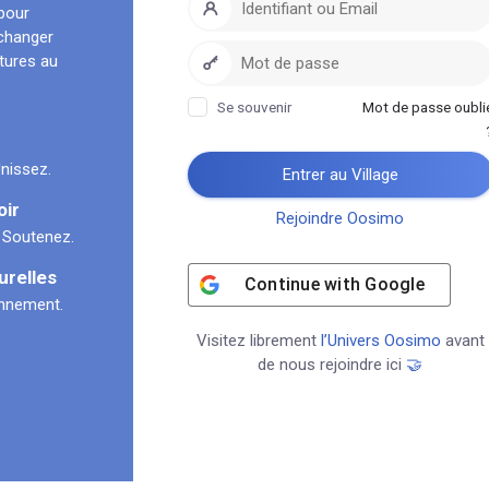
pour
échanger
ltures au
Se souvenir
Mot de passe oubli
nissez.
Entrer au Village
oir
Rejoindre Oosimo
 Soutenez.
urelles
Continue with
Google
onnement.
Visitez librement
l’Univers Oosimo
avant
de nous rejoindre ici
🤝