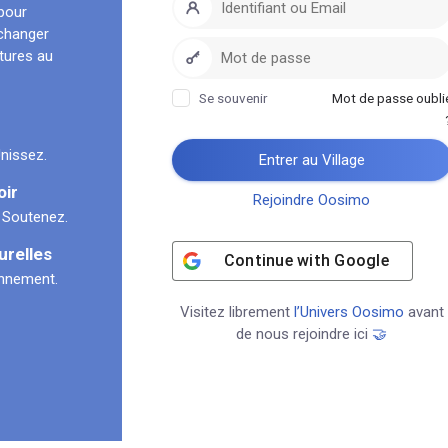
pour
échanger
ltures au
Se souvenir
Mot de passe oubli
nissez.
Entrer au Village
oir
Rejoindre Oosimo
 Soutenez.
urelles
Continue with
Google
onnement.
Visitez librement
l’Univers Oosimo
avant
de nous rejoindre ici
🤝