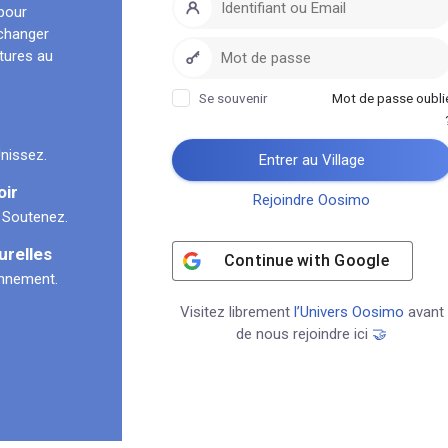
pour
échanger
ltures au
Se souvenir
Mot de passe oubli
nissez.
Entrer au Village
oir
Rejoindre Oosimo
 Soutenez.
urelles
Continue with
Google
onnement.
Visitez librement
l’Univers Oosimo
avant
de nous rejoindre ici
🤝