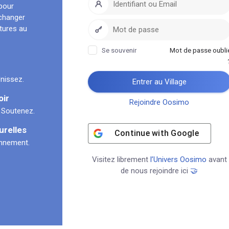
pour
échanger
ltures au
Se souvenir
Mot de passe oubli
nissez.
Entrer au Village
oir
Rejoindre Oosimo
 Soutenez.
urelles
Continue with
Google
onnement.
Visitez librement
l’Univers Oosimo
avant
de nous rejoindre ici
🤝