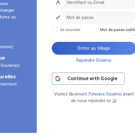
pour
échanger
ltures au
Se souvenir
Mot de passe oubli
nissez.
Entrer au Village
oir
Rejoindre Oosimo
 Soutenez.
urelles
Continue with
Google
onnement.
Visitez librement
l’Univers Oosimo
avant
de nous rejoindre ici
🤝