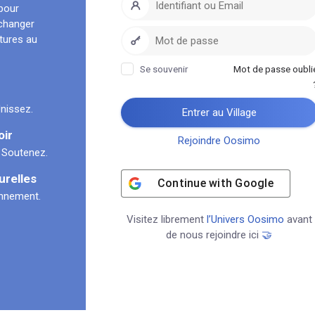
pour
échanger
ltures au
Se souvenir
Mot de passe oubli
nissez.
Entrer au Village
oir
Rejoindre Oosimo
 Soutenez.
urelles
Continue with
Google
onnement.
Visitez librement
l’Univers Oosimo
avant
de nous rejoindre ici
🤝