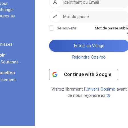
pour
échanger
ltures au
Se souvenir
Mot de passe oubli
nissez.
Entrer au Village
oir
Rejoindre Oosimo
 Soutenez.
urelles
Continue with
Google
onnement.
Visitez librement
l’Univers Oosimo
avant
de nous rejoindre ici
🤝