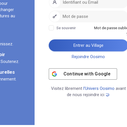
pour
échanger
ltures au
Se souvenir
Mot de passe oubli
nissez.
Entrer au Village
oir
Rejoindre Oosimo
 Soutenez.
urelles
Continue with
Google
onnement.
Visitez librement
l’Univers Oosimo
avant
de nous rejoindre ici
🤝