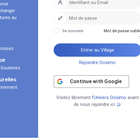
pour
échanger
ltures au
Se souvenir
Mot de passe oubli
nissez.
Entrer au Village
oir
Rejoindre Oosimo
 Soutenez.
urelles
Continue with
Google
onnement.
Visitez librement
l’Univers Oosimo
avant
de nous rejoindre ici
🤝