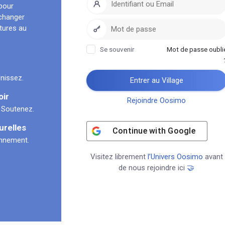
pour
échanger
ltures au
Se souvenir
Mot de passe oubli
nissez.
Entrer au Village
oir
Rejoindre Oosimo
 Soutenez.
urelles
Continue with
Google
onnement.
Visitez librement
l’Univers Oosimo
avant
de nous rejoindre ici
🤝