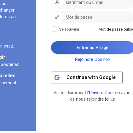
pour
échanger
ltures au
Se souvenir
Mot de passe oubli
nissez.
Entrer au Village
oir
Rejoindre Oosimo
 Soutenez.
urelles
Continue with
Google
onnement.
Visitez librement
l’Univers Oosimo
avant
de nous rejoindre ici
🤝