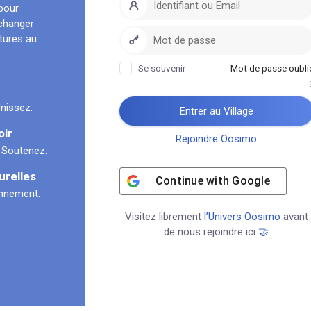
pour
échanger
ltures au
Se souvenir
Mot de passe oubli
nissez.
Entrer au Village
oir
Rejoindre Oosimo
 Soutenez.
urelles
Continue with
Google
onnement.
Visitez librement
l’Univers Oosimo
avant
de nous rejoindre ici
🤝