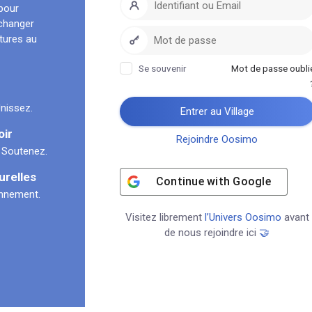
pour
échanger
ltures au
Se souvenir
Mot de passe oubli
nissez.
Entrer au Village
oir
Rejoindre Oosimo
 Soutenez.
urelles
Continue with
Google
onnement.
Visitez librement
l’Univers Oosimo
avant
de nous rejoindre ici
🤝