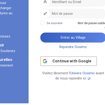
pour
échanger
ltures au
Se souvenir
Mot de passe oubli
nissez.
Entrer au Village
oir
Rejoindre Oosimo
 Soutenez.
urelles
Continue with
Google
onnement.
Visitez librement
l’Univers Oosimo
avant
de nous rejoindre ici
🤝