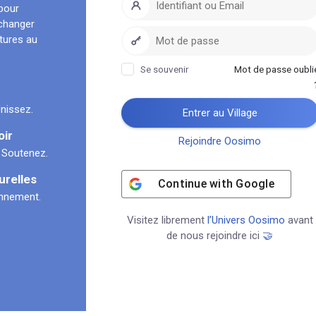
pour
échanger
ltures au
Se souvenir
Mot de passe oubli
nissez.
Entrer au Village
oir
Rejoindre Oosimo
 Soutenez.
urelles
Continue with
Google
onnement.
Visitez librement
l’Univers Oosimo
avant
de nous rejoindre ici
🤝