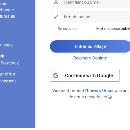
pour
échanger
ltures au
Se souvenir
Mot de passe oubli
nissez.
Entrer au Village
oir
Rejoindre Oosimo
 Soutenez.
urelles
Continue with
Google
onnement.
Visitez librement
l’Univers Oosimo
avant
de nous rejoindre ici
🤝