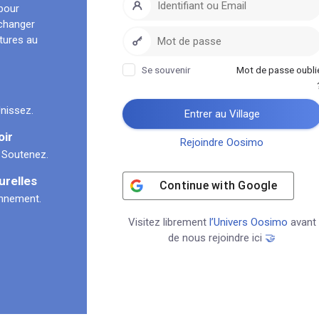
pour
échanger
ltures au
Se souvenir
Mot de passe oubli
nissez.
Entrer au Village
oir
Rejoindre Oosimo
 Soutenez.
urelles
Continue with
Google
onnement.
Visitez librement
l’Univers Oosimo
avant
de nous rejoindre ici
🤝