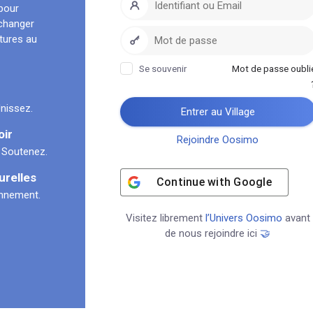
pour
échanger
ltures au
Se souvenir
Mot de passe oubli
nissez.
Entrer au Village
oir
Rejoindre Oosimo
 Soutenez.
urelles
Continue with
Google
onnement.
Visitez librement
l’Univers Oosimo
avant
de nous rejoindre ici
🤝