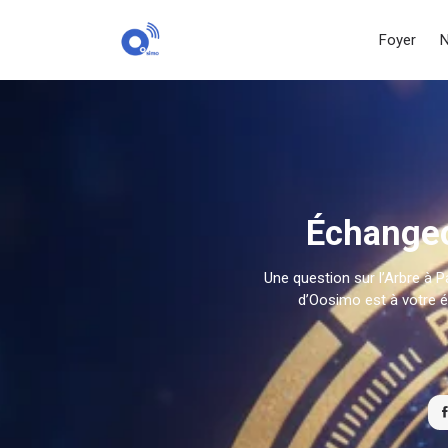
Foyer
N
Échangeo
Une question sur l’Arbre à P
d’Oosimo est à votre 