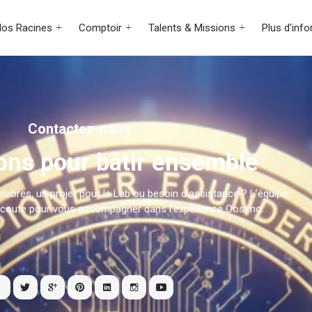
os Racines
Comptoir
Talents & Missions
Plus d'inf
Contactez-nous
ns pour bâtir ensemble
alabres, un projet pour le Lab ou besoin d’assistance ? L’équipe
écoute pour vous accompagner dans l’expérience Oosimo.