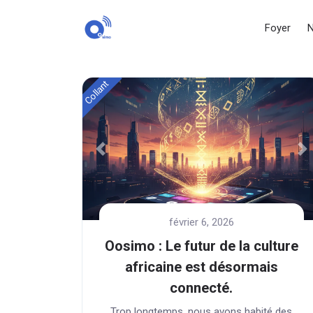
Foyer
N
Collant
Précédent
Pr
février 6, 2026
Oosimo : Le futur de la culture
africaine est désormais
connecté.
Trop longtemps, nous avons habité des