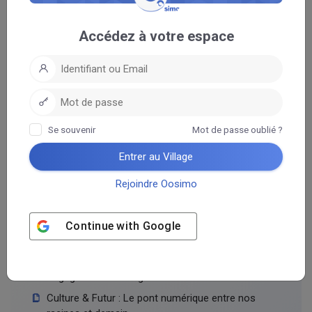
Accédez à votre espace
Échos de nos Racines
Se souvenir
Mot de passe oublié ?
Oosimo : Le futur de la culture africaine est
désormais connecté.
Entrer au Village
Rencontrez Djimo : L’Intelligence Artificielle qui
Rejoindre Oosimo
veille sur l’âme d’Oosimo.
Maîtrisez Oosimo comme un expert : Naviguez
avec élégance grâce au Mode Sombre et au
Continue with
Google
Double-Tap !
Devenez un Pionnier d’Oosimo : Marquez l’histoire
et gagnez votre badge exclusif !
Culture & Futur : Le pont numérique entre nos