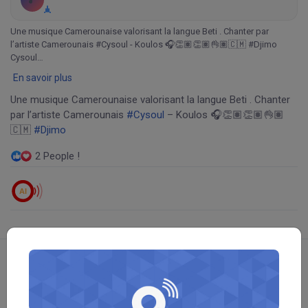
Une musique Camerounaise valorisant la langue Beti . Chanter par
l’artiste Camerounais #Cysoul - Koulos 🎧👏🏽👏🏽👌🏽🇨🇲 #Djimo
Cysoul…
En savoir plus
Une musique Camerounaise valorisant la langue Beti . Chanter
par l’artiste Camerounais
#Cysoul
– Koulos 🎧👏🏽👏🏽👌🏽
🇨🇲
#Djimo
2 People !
AI
Trouver un Membre ou un Savoir