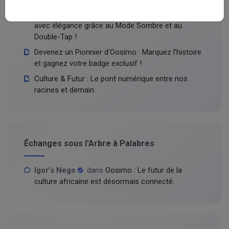
Maîtrisez Oosimo comme un expert : Naviguez
avec élégance grâce au Mode Sombre et au
Double-Tap !
Devenez un Pionnier d’Oosimo : Marquez l’histoire
et gagnez votre badge exclusif !
Culture & Futur : Le pont numérique entre nos
racines et demain.
Échanges sous l’Arbre à Palabres
Igor’s Nego
dans
Oosimo : Le futur de la
culture africaine est désormais connecté.