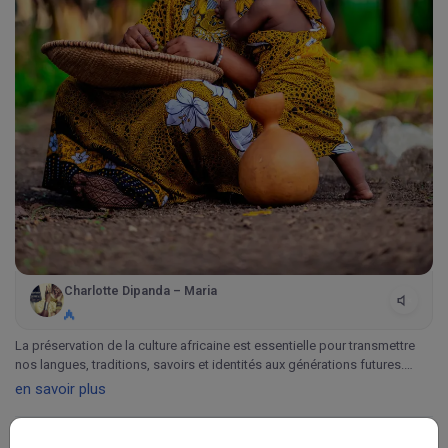
Charlotte Dipanda – Maria
La préservation de la culture africaine est essentielle pour transmettre
nos langues, traditions, savoirs et identités aux générations futures.
Protéger ce patrimoine, c’est préserver notre histoire et inspirer l’Afrique
en savoir plus
de
...