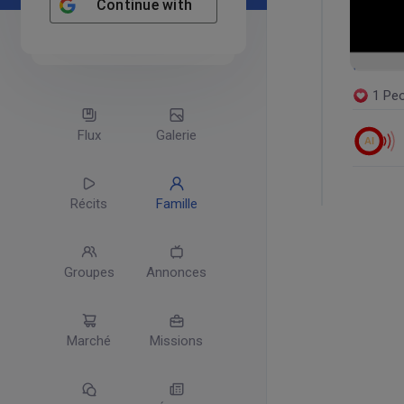
Continue with
Google
1 Peo
Flux
Galerie
AI
Récits
Famille
Groupes
Annonces
Marché
Missions