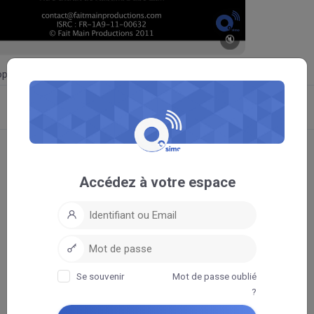
🔇
ple !
Accédez à votre espace
Se souvenir
Mot de passe oublié
?