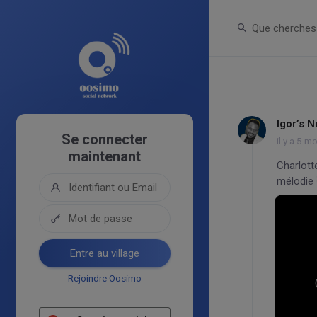
Igor’s 
Se connecter
il y a 5 m
maintenant
Charlott
mélodie 
Entre au village
Rejoindre Oosimo